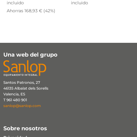
precio
precio
precio
precio
incluido
incluido
original
actual
original
actual
Ahorras
168,93
€
(42%)
era:
es:
era:
es:
402,22 €.
233,29 €.
92,22 €.
53,49 €.
Una web del grupo
Santos Patronos, 27
46135 Albalat dels Sorells
Valencia, ES
T 961 480 901
sanlop@sanlop.com
Sobre nosotros