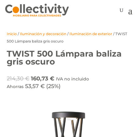
Inicio
/
Iluminación y decoración
/
Iluminación de exterior
/ TWIST
500 Lámpara baliza gris oscuro
TWIST 500 Lámpara baliza
gris oscuro
El
El
214,30
€
160,73
€
IVA no incluido
precio
precio
53,57
€
(25%)
Ahorras
original
actual
era:
es:
214,30 €.
160,73 €.