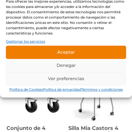
Para ofrecer las mejores experiencias, utilizamos tecnologías como
CLASIFICACIÓN ENERGÉTICA: F
las cookies para almacenar y/o acceder a la información del
dispositivo. El consentimiento de estas tecnologías nos permitirá
procesar datos como el comportamiento de navegación o las
identificaciones únicas en este sitio. No consentir o retirar el
consentimiento, puede afectar negativamente a ciertas
características y funciones.
Productos
Gestionar los servicios
relacionados
Aceptar
Denegar
- 40%
- 42%
Ver preferencias
Política de Cookies
Política de privacidad
Términos y condiciones
Conjunto de 4
Silla Mia Castors 4