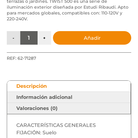
terrazas o jardines. TWIST 500 es una serie de
iluminación exterior diseñada por Estudi Ribaudí. Apto
para mercados globales, compatibles con: 110-120V y
220-240V.
TWIST
Añadir
-
+
500
Lámpara
baliza
REF:
62-71287
gris
oscuro
cantidad
Descripción
Información adicional
Valoraciones (0)
CARACTERÍSTICAS GENERALES
FIJACIÓN: Suelo