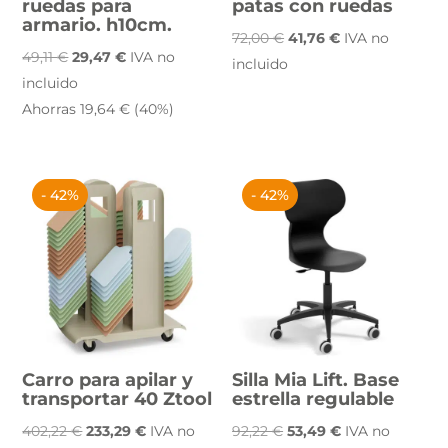
ruedas para
patas con ruedas
armario. h10cm.
El
El
72,00
€
41,76
€
IVA no
El
El
49,11
€
29,47
€
IVA no
precio
precio
incluido
precio
precio
incluido
original
actual
original
actual
Ahorras
19,64
€
(40%)
era:
es:
era:
es:
72,00 €.
41,76 €.
49,11 €.
29,47 €.
- 42%
- 42%
Carro para apilar y
Silla Mia Lift. Base
transportar 40 Ztool
estrella regulable
El
El
El
El
402,22
€
233,29
€
IVA no
92,22
€
53,49
€
IVA no